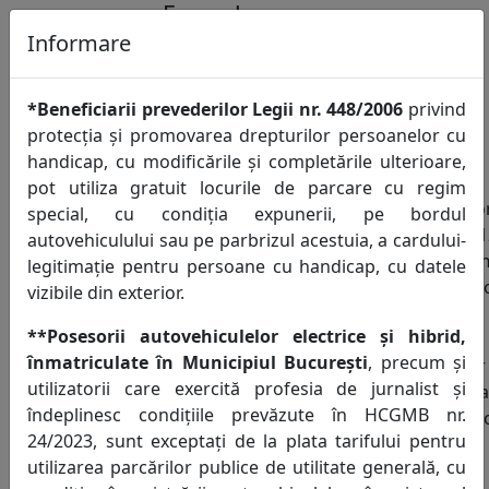
Formular
contestare
Informare
Notă de
constatare și
*Beneficiarii prevederilor Legii nr. 448/2006
privind
înștiințare de
protecția și promovarea drepturilor persoanelor cu
plată
handicap, cu modificările și completările ulterioare,
pot utiliza gratuit locurile de parcare cu regim
Atenție!!!
Confo
special, cu condiția expunerii, pe bordul
-Toate câmpurile sunt obligatorii.
705/22.1
autovehiculului sau pe parbrizul acestuia, a cardului-
-Completarea formularului reprezintă
privind 
legitimație pentru persoane cu handicap, cu datele
contestație la o singură Notă de
și com
vizibile din exterior.
constatare și înștiințare de plată. Dacă
HCGMB 
**Posesorii autovehiculelor electrice și hibrid,
doriți să contestați două sau mai
privind
înmatriculate în Municipiul București
, precum și
multe Note de constatare și înștiințare
tarif
utilizatorii care exercită profesia de jurnalist și
de plată, vă rugăm să completați câte
explo
îndeplinesc condițiile prevăzute în HCGMB nr.
un formular pentru fiecare document
parca
24/2023, sunt exceptați de la plata tarifului pentru
emis.
utilita
utilizarea parcărilor publice de utilitate generală, cu
-
În conformitate cu prevederile
din Mu