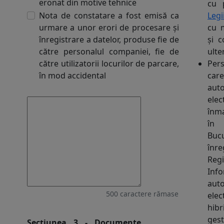
eronat din motive tehnice
cu 
Nota de constatare a fost emisă ca
Legi
urmare a unor erori de procesare și
cu m
înregistrare a datelor, produse fie de
și c
către personalul companiei, fie de
ulte
către utilizatorii locurilor de parcare,
Per
în mod accidental
car
aut
elec
înma
în 
Buc
înre
Regi
Inf
auto
500
caractere rămase
ele
hibr
ges
Secțiunea 3 - Documente