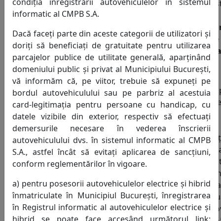
condiția înregistrării autovehiculelor în sistemul
legale, petițiile anonime sau cele în
Bucureș
informatic al CMPB S.A.
care nu sunt trecute datele de
pentru 
identificare a petiționarului nu se
locur
Dacă faceți parte din aceste categorii de utilizatori și
iau în considerare şi se clasează.
parcare
doriți să beneficiați de gratuitate pentru utilizarea
anticipa
parcajelor publice de utilitate generală, aparținând
domeniului public și privat al Municipiului București,
Secțiunea 1 - Date
vă informăm că, pe viitor, trebuie să expuneți pe
identificare și informații
Neresp
bordul autovehiculului sau pe parbriz al acestuia
obligați
Data completării:
card-legitimația pentru persoane cu handicap, cu
pentru 
datele vizibile din exterior, respectiv să efectuați
tarifulu
demersurile necesare în vederea înscrierii
se sanc
autovehiculului dvs. în sistemul informatic al CMPB
Nume și prenume:
o t
S.A., astfel încât să evitați aplicarea de sancțiuni,
penalita
conform reglementărilor în vigoare.
de daun
a) pentru posesorii autovehiculelor electrice și hibrid
în valo
înmatriculate în Municipiul București, înregistrarea
Adresa de
lei (do
în Registrul informatic al autovehiculelor electrice și
domiciliu:
lei)/aut
hibrid se poate face accesând următorul link:
h, înce