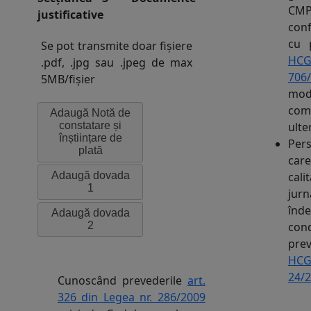
CMP
justificative
con
cu 
Se pot transmite doar fișiere
HC
.pdf, .jpg sau .jpeg de max
706
5MB/fișier
modi
comp
Adaugă Notă de
ulte
constatare și
înștiințare de
Per
plată
c
cal
Adaugă dovada
1
jur
înde
Adaugă dovada
2
cond
pre
HC
24/
Cunoscând prevederile
art.
326 din Legea nr. 286/2009