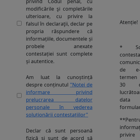
privind Codul penal, cu
modificările şi completările
ulterioare, cu privire la
Atenție!
falsul în declaraţii, declar pe
propria răspundere că
informațiile, documentele și
probele anexate
* Solu
contestației sunt complete
contes
și autentice.
comunic
de e-
termen
Am luat la cunoștință
30 d
despre conținutul
"Notei de
lucrăto
informare privind
data d
prelucrarea datelor
formular
personale în vederea
soluționării contestațiilor"
**Pentr
infor
Declar că sunt persoană
priv
fizică și sunt de acord să