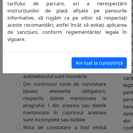
Data emiterii Notei
tarifului de parcare, ori a nerespectării
util
de constatare și
instrucțiunilor de plată afișate pe panourile
de 
înștiințare de plată:
informative, vă rugăm ca pe viitor să respectați
reg
aceste recomandări, astfel încât să evitați aplicarea
cu 
de sancțiuni, conform reglementărilor legale în
exp
vigoare.
bor
Secțiunea 2 - Motivele
auto
contestației
s
Numărul de înmatriculare, data, ora
Am luat la cunoștință
parb
sau parcajul în care se afla
ace
autovehiculul sunt incorecte
card
Din conținutul notei de constatare
legi
lipsesc elemente obligatorii,
pen
respectiv datele menționate la
per
pragraful 1 din aceasta sau datele
han
menționate în cuprinsul acesteia
date
sunt incomplete sau ilizibile
din 
Nota de constatare a fost emisă
con