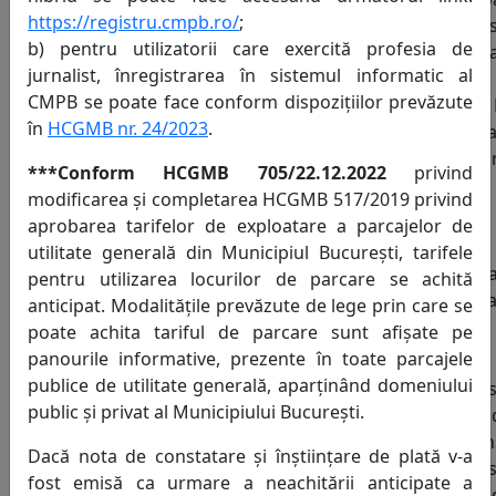
https://registru.cmpb.ro/
;
la care 
b) pentru utilizatorii care exercită profesia de
neregula
jurnalist, înregistrarea în sistemul informatic al
Adresa de e-mail:
prin î
CMPB se poate face conform dispozițiilor prevăzute
unei 
în
HCGMB nr. 24/2023
.
const
înștiința
***Conform HCGMB 705/22.12.2022
privind
Seria Notei de
modificarea și completarea HCGMB 517/2019 privind
constatare și
aprobarea tarifelor de exploatare a parcajelor de
înștiințare de plată:
Sunt e
utilitate generală din Municipiul București, tarifele
de la pla
pentru utilizarea locurilor de parcare se achită
de parca
anticipat. Modalitățile prevăzute de lege prin care se
poate achita tariful de parcare sunt afișate pe
Număr de
panourile informative, prezente în toate parcajele
înmatriculare
publice de utilitate generală, aparținând domeniului
Per
autovehicul:
public și privat al Municipiului București.
han
tran
Dacă nota de constatare și înștiințare de plată v-a
per
fost emisă ca urmare a neachitării anticipate a
han